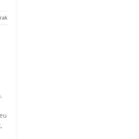
rak
.
 eu
,