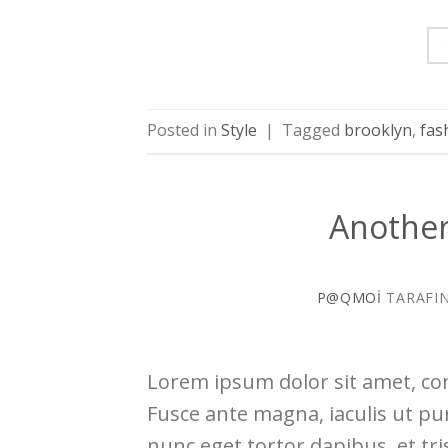
Posted in
Style
|
Tagged
brooklyn
,
fas
Another
P@QMOI
TARAFI
Lorem ipsum dolor sit amet, con
Fusce ante magna, iaculis ut pu
nunc eget tortor dapibus, et tr