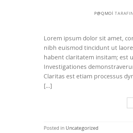
P@QMOI
TARAFI
Lorem ipsum dolor sit amet, co
nibh euismod tincidunt ut laor
habent claritatem insitam; est us
Investigationes demonstraverunt
Claritas est etiam processus dy
[…]
Posted in
Uncategorized