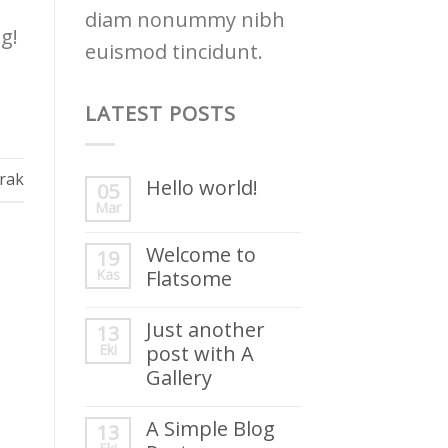
diam nonummy nibh
g!
euismod tincidunt.
LATEST POSTS
rak
Hello world!
05
Mar
Welcome to
19
Kas
Flatsome
Just another
13
Eki
post with A
Gallery
A Simple Blog
13