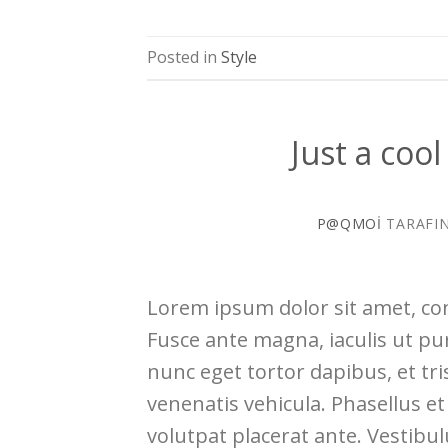
Posted in
Style
Just a coo
P@QMOI
TARAFI
Lorem ipsum dolor sit amet, con
Fusce ante magna, iaculis ut pu
nunc eget tortor dapibus, et tr
venenatis vehicula. Phasellus et
volutpat placerat ante. Vestibu