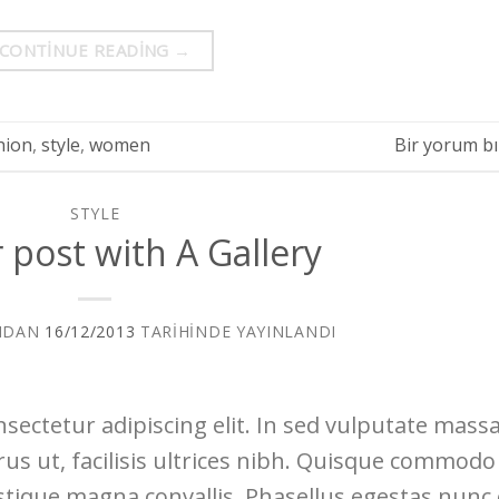
CONTINUE READING
→
hion
,
style
,
women
Bir yorum bı
STYLE
 post with A Gallery
NDAN
16/12/2013
TARIHINDE YAYINLANDI
sectetur adipiscing elit. In sed vulputate massa
rus ut, facilisis ultrices nibh. Quisque commodo
istique magna convallis. Phasellus egestas nunc