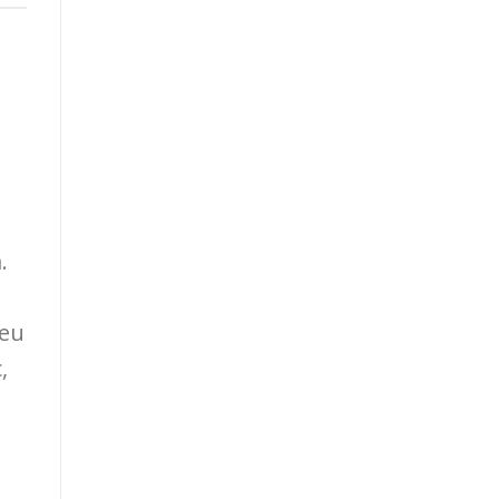
.
 eu
,