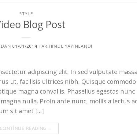
STYLE
Video Blog Post
NDAN
01/01/2014
TARIHINDE YAYINLANDI
sectetur adipiscing elit. In sed vulputate massa
rus ut, facilisis ultrices nibh. Quisque commodo
istique magna convallis. Phasellus egestas nunc
 magna nulla. Proin ante nunc, mollis a lectus ac
lum sit amet […]
CONTINUE READING
→