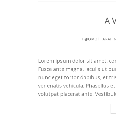
A 
P@QMOI
TARAFI
Lorem ipsum dolor sit amet, con
Fusce ante magna, iaculis ut pu
nunc eget tortor dapibus, et tr
venenatis vehicula. Phasellus et
volutpat placerat ante. Vestibu