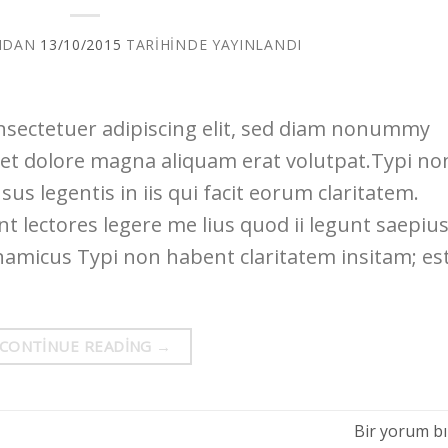
NDAN
13/10/2015
TARIHINDE YAYINLANDI
nsectetuer adipiscing elit, sed diam nonummy
eet dolore magna aliquam erat volutpat.Typi no
us legentis in iis qui facit eorum claritatem.
 lectores legere me lius quod ii legunt saepius
namicus Typi non habent claritatem insitam; es
CONTINUE READING
→
Bir yorum bı