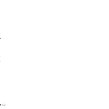
n
.
t
rak