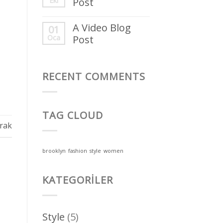
Eki
Post
A Video Blog
01
Oca
Post
RECENT COMMENTS
TAG CLOUD
rak
brooklyn
fashion
style
women
KATEGORILER
Style
(5)