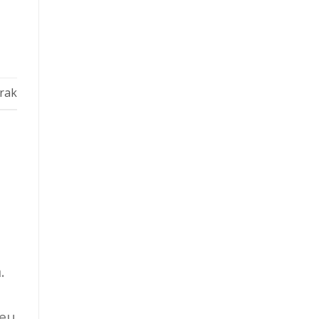
rak
.
 eu